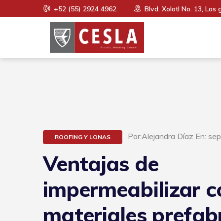
+52 (55) 2924 4962
Blvd. Xolotl No. 13, Los 
Por:Alejandra Díaz En: se
ROOFING Y LONAS
Ventajas de
impermeabilizar c
materiales prefab