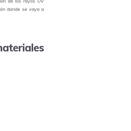
ión de los rayos UV
ación donde se vaya a
ateriales