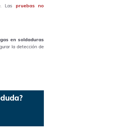
te. Las
pruebas no
ugas en soldaduras
gurar la detección de
a duda?