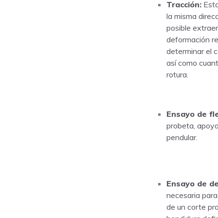
Tracción:
Esta
la misma direcc
posible extrae
deformación reg
determinar el 
así como cuant
rotura.
Ensayo de fl
probeta, apoya
pendular.
Ensayo de d
necesaria para 
de un corte pr