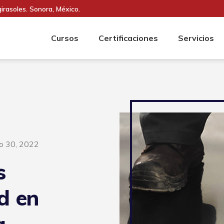
girasoles. Sonora, México.
Cursos
Certificaciones
Servicios
to 30, 2022
s
d en
a